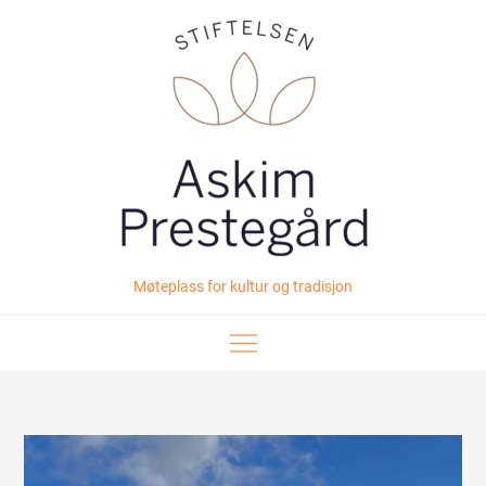
Skip
to
content
Møteplass for kultur og tradisjon