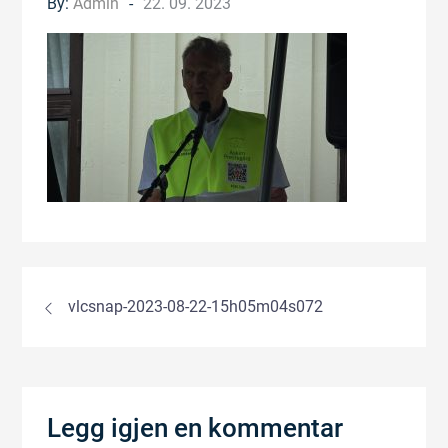
Posted
By:
Admin
22. 09. 2023
on
Innleggsnavigasjon
vlcsnap-2023-08-22-15h05m04s072
Legg igjen en kommentar