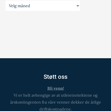
Prestegårdsinfo
Støtt oss
Bli venn!
Vi er helt avhengige av at utleieinntektene og
årskontingenten fra våre venner dekker de årlige
driftskostnadene.