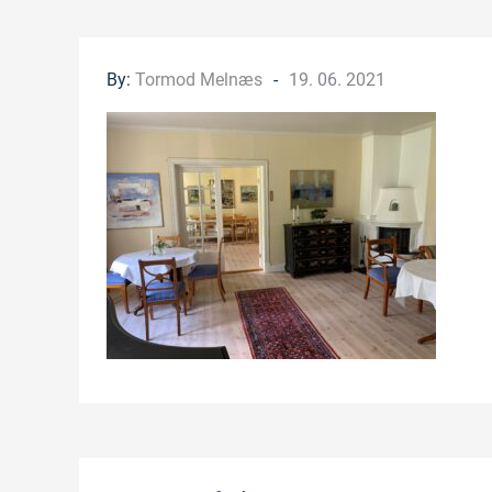
Posted
By:
Tormod Melnæs
19. 06. 2021
on
Innleggsnavigasjon