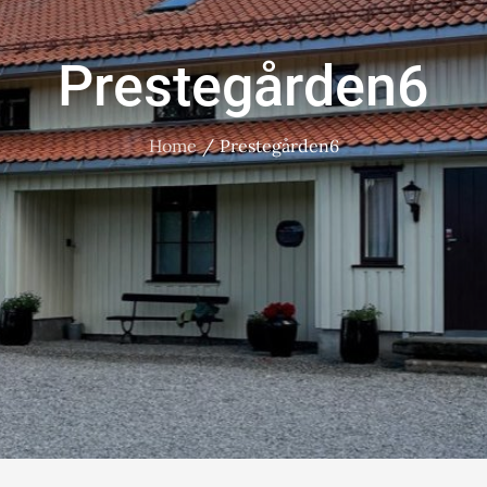
Prestegården6
Home
Prestegården6