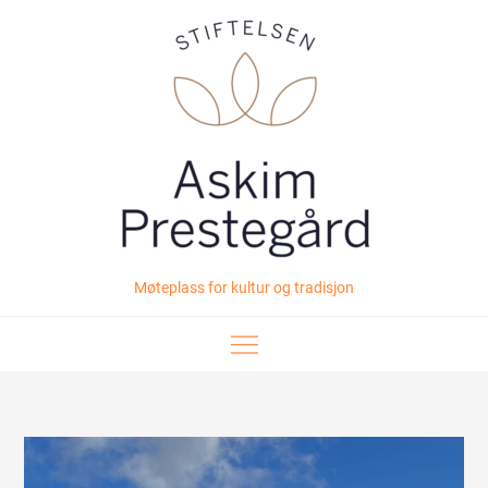
Skip
to
content
Møteplass for kultur og tradisjon