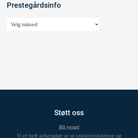
Prestegårdsinfo
Prestegårdsinfo
Støtt oss
Bli venn!
Vi er helt avhengige av at utleieinntektene og