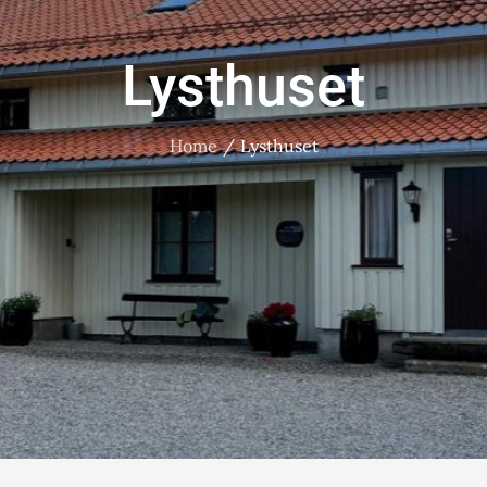
Lysthuset
Home
Lysthuset