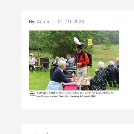
Posted
By:
Admin
01. 10. 2023
on
Innleggsnavigasjon