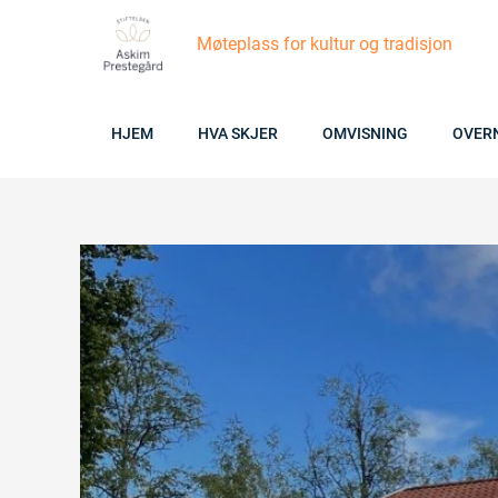
Skip
Møteplass for kultur og tradisjon
to
content
HJEM
HVA SKJER
OMVISNING
OVER