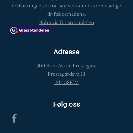
årskontingenten fra våre venner dekker de årlige
driftskostnadene.
Bidra via Grasrotandelen
Adresse
Stiftelsen Askim Prestegård
Prestegårdsvn.13
1814 ASKIM
Følg oss
Facebook