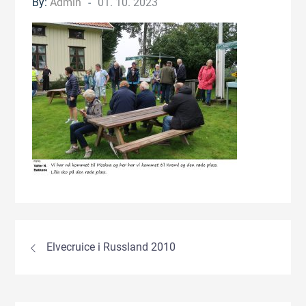
Posted
By:
Admin
01. 10. 2023
on
Innleggsnavigasjon
Elvecruice i Russland 2010