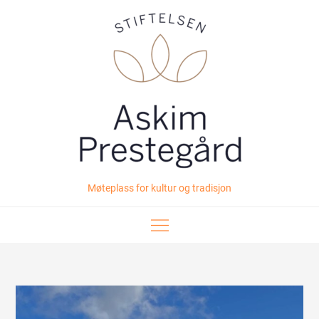
Skip
to
content
Møteplass for kultur og tradisjon