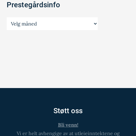
Prestegårdsinfo
Prestegårdsinfo
Støtt oss
Bli venn!
Vi er helt avhengige av at utleieinntektene og