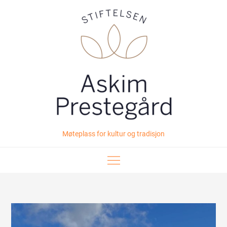
Skip
to
content
Møteplass for kultur og tradisjon