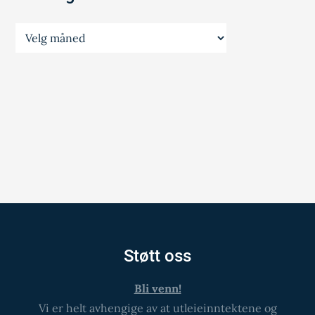
Prestegårdsinfo
Støtt oss
Bli venn!
Vi er helt avhengige av at utleieinntektene og