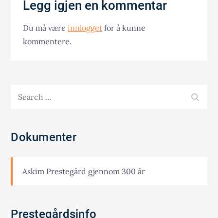
Legg igjen en kommentar
Du må være
innlogget
for å kunne
kommentere.
Search
SEA
for:
Dokumenter
Askim Prestegård gjennom 300 år
Prestegårdsinfo