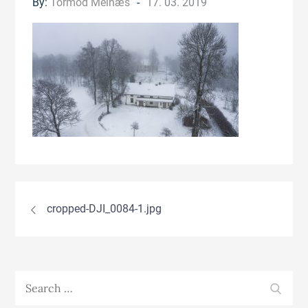
Posted
By:
Tormod Melnæs
17. 03. 2019
on
Innleggsnavigasjon
cropped-DJI_0084-1.jpg
Search
SEA
for: