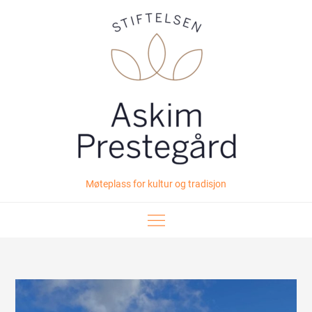
Skip
to
content
Møteplass for kultur og tradisjon