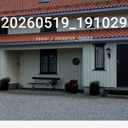
20260519_191029
Home
20260519_191029