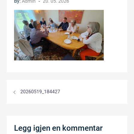
Posted
By:
Admin
20. 05. 2026
on
Innleggsnavigasjon
20260519_184427
Legg igjen en kommentar