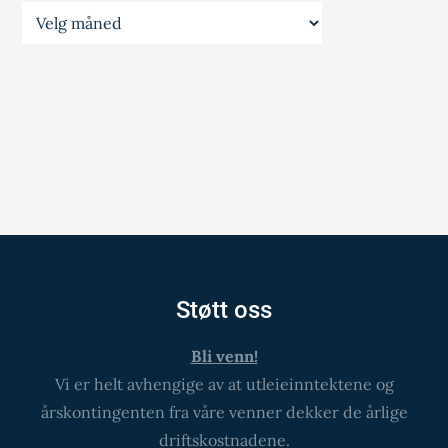
Prestegårdsinfo
Støtt oss
Bli venn!
Vi er helt avhengige av at utleieinntektene og
årskontingenten fra våre venner dekker de årlige
driftskostnadene.