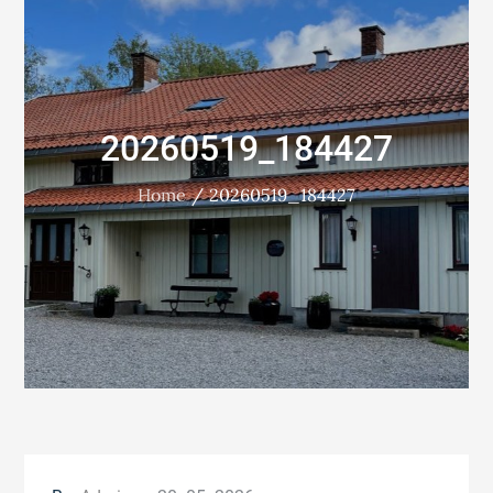
20260519_184427
Home
20260519_184427