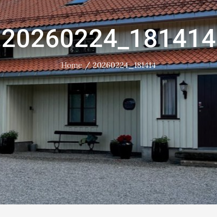
20260224_181414
Home
20260224_181414