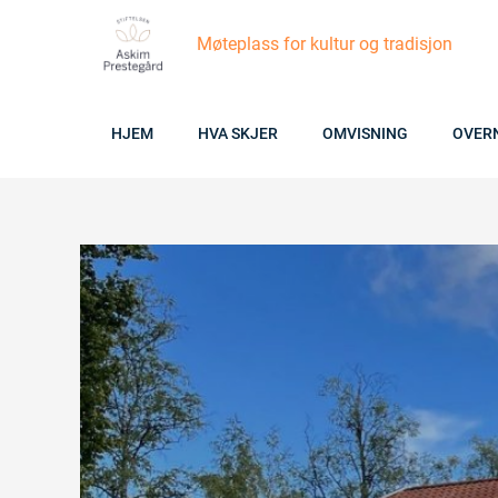
Skip
Møteplass for kultur og tradisjon
to
content
HJEM
HVA SKJER
OMVISNING
OVER