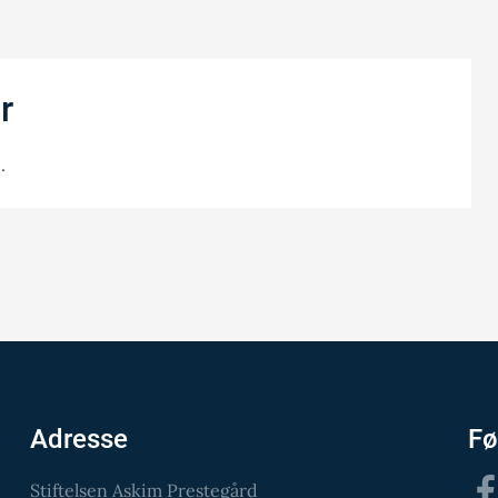
r
.
Adresse
Fø
Fac
Stiftelsen Askim Prestegård