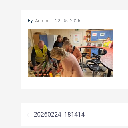
Posted
By:
Admin
22. 05. 2026
on
Innleggsnavigasjon
20260224_181414