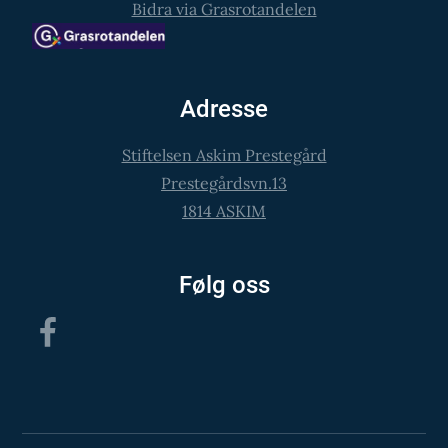
Bidra via Grasrotandelen
Adresse
Stiftelsen Askim Prestegård
Prestegårdsvn.13
1814 ASKIM
Følg oss
Facebook