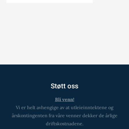
Støtt oss
Bli venn!
Vi er helt avhengige av at utleieinntektene og
årskontingenten fra våre venner dekker de årlige
driftskostnadene.