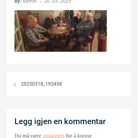
Posted
By:
Admin
20. 03. 2025
on
Innleggsnavigasjon
20250318_193458
Legg igjen en kommentar
Du må være
innlogget
for å kunne