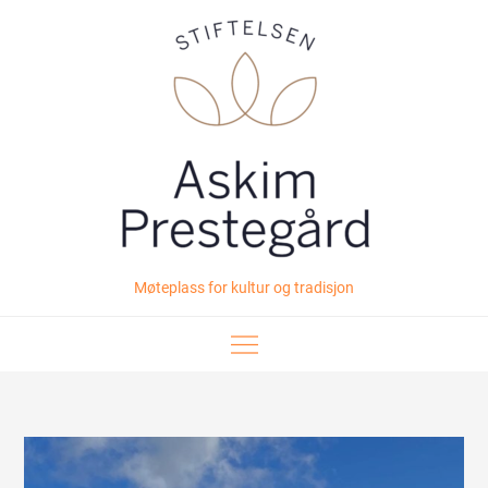
Skip
to
content
Møteplass for kultur og tradisjon