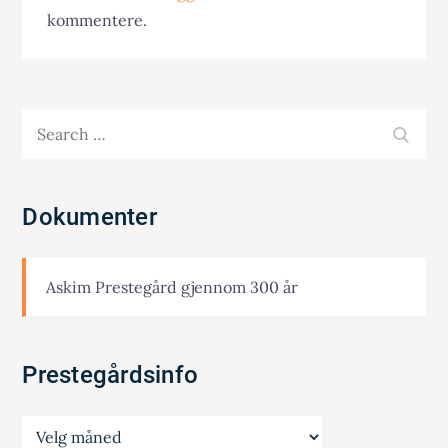
kommentere.
Search
SEA
for:
Dokumenter
Askim Prestegård gjennom 300 år
Prestegårdsinfo
Prestegårdsinfo