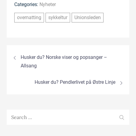
Categories:
Nyheter
overnatting
sykkeltur
Unionsleden
Innleggsnavigasjon
Husker du? Norske viser og popsanger –
Allsang
Husker du? Pendlerlivet på Østre Linje
Search
SEA
for: