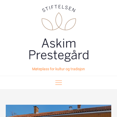
Skip
to
content
Møteplass for kultur og tradisjon