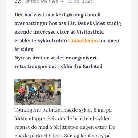
Posted
By:
Tormod Melnæs
10. 06. 2025
on
Det har vært markert økning i antall
overnattinger hos oss i år. Det skyldes stadig
økende interesse etter at Visitostfold
etablerte sykkelruten
Unionsleden
for noen
år siden.
Nytt av året er at det er organisert
returtransport av sykler fra Karlstad.
Totningene på bildet hadde syklet 6 mil på
første etappe. Selv om de brukte el-sykler
regnet de med å bli litt støle dagen etter. De
hadde parkert bilen i Son og koblet seg på