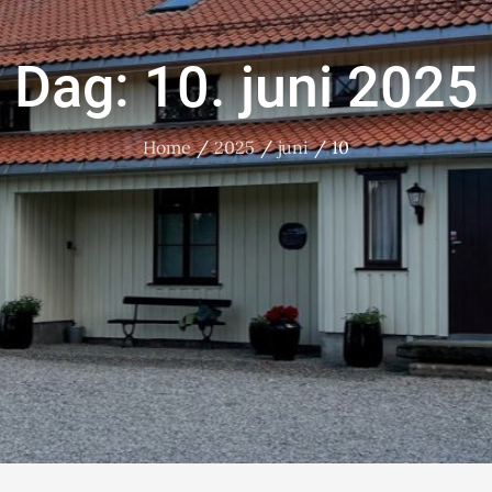
Dag:
10. juni 2025
Home
2025
juni
10