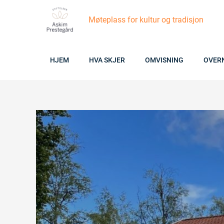
Skip
Møteplass for kultur og tradisjon
to
content
HJEM
HVA SKJER
OMVISNING
OVER