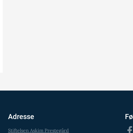
Adresse
Fø
Fac
Stiftelsen Askim Prestegård