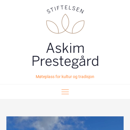
Skip
to
content
Møteplass for kultur og tradisjon