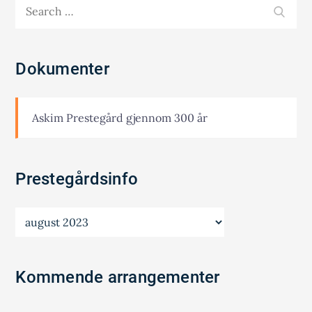
Search
SEA
for:
Dokumenter
Askim Prestegård gjennom 300 år
Prestegårdsinfo
Prestegårdsinfo
Kommende arrangementer