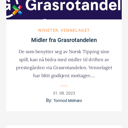
NYHETER
VENNELAGET
Midler fra Grasrotandelen
De som benytter seg av Norsk Tipping sine
spill, kan nå bidra med midler til driften av
prestegården via Grasrotandelen. Vennelaget
har blitt godkjent mottager.…
Posted
31. 08. 2023
on
By:
Tormod Melnæs