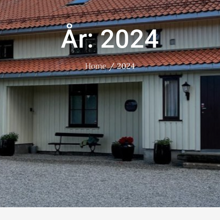
År:
2024
Home
2024