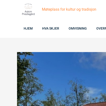
Skip
Møteplass for kultur og tradisjon
to
content
HJEM
HVA SKJER
OMVISNING
OVER